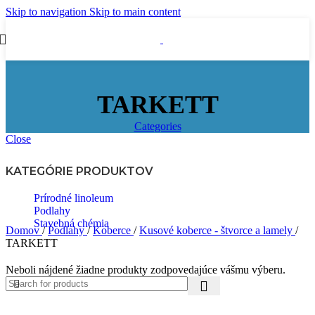
Skip to navigation
Skip to main content
TARKETT
Categories
Close
KATEGÓRIE PRODUKTOV
Prírodné linoleum
Podlahy
Stavebná chémia
Domov
/
Podlahy
/
Koberce
/
Kusové koberce - štvorce a lamely
/
TARKETT
Neboli nájdené žiadne produkty zodpovedajúce vášmu výberu.