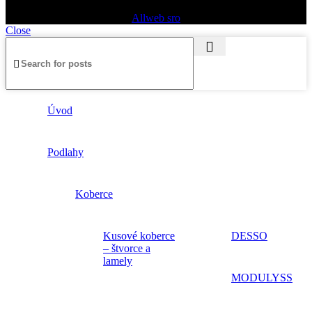
Copyright © 2024 PODLAHY NR s.r.o., Všetky práva vyhradené. |
Allweb sro
Close
Úvod
Podlahy
Koberce
Kusové koberce
DESSO
– štvorce a
lamely
MODULYSS