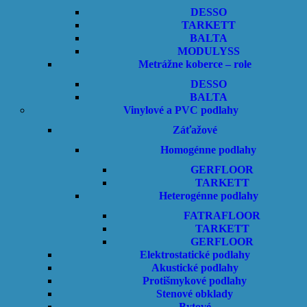
DESSO
TARKETT
BALTA
MODULYSS
Metrážne koberce – role
DESSO
BALTA
Vinylové a PVC podlahy
Záťažové
Homogénne podlahy
GERFLOOR
TARKETT
Heterogénne podlahy
FATRAFLOOR
TARKETT
GERFLOOR
Elektrostatické podlahy
Akustické podlahy
Protišmykové podlahy
Stenové obklady
Bytové