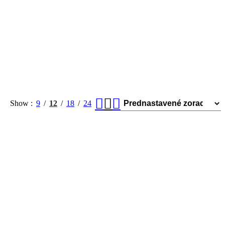
Show
9
12
18
24
ekcia poskytuje dobrú odolnosť proti každodennému opotrebovaniu s
, šatní a dokonca aj kúpeľní. Penová podložka poskytuje tradičný