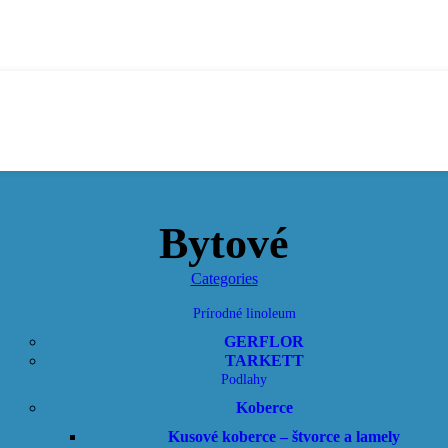
Bytové
Categories
Prírodné linoleum
GERFLOR
TARKETT
Podlahy
Koberce
Kusové koberce – štvorce a lamely