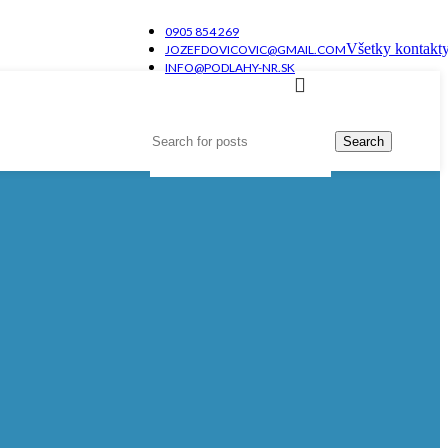
0905 854 269
Všetky kontakt
JOZEFDOVICOVIC@GMAIL.COM
INFO@PODLAHY-NR.SK
Search