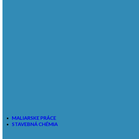
Riešenia pre všetky priestory
Moderný dizajn, široká paleta jemných odtieňov a vzorov,
prizodzený vzhľad, ľahlá údržba a trvanlivosť predstavuje
jedno z najlepšie udržateľných riešení podlahových krytín na
trhu.
Viac informácií
Čistiaca zóna
Gumová rohož
Hliníková rohož
Textilná rohož
MALIARSKE PRÁCE
STAVEBNÁ CHÉMIA
CERESIT
Príprava podkladu