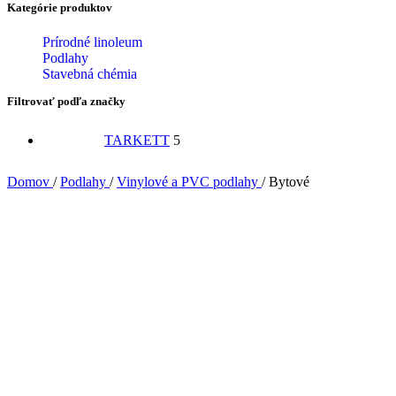
Kategórie produktov
Prírodné linoleum
Podlahy
Stavebná chémia
Filtrovať podľa značky
TARKETT
5
Domov
/
Podlahy
/
Vinylové a PVC podlahy
/
Bytové
Iconik 260D
Vinylové a PVC podlahy
,
Bytové
,
TARKETT
,
Podlahy
Kolekcia vinylových krytín pre domácnosť ICONIK 260D ponúka rozm
kročajovým útlmom 16 dB, takže je ideálnym riešením podlahy pre
„odpružený pocit“ pri chôdzi bosou nohou. Vďaka povrchovej úprave 