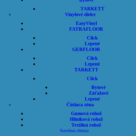
TARKETT
Vinylové dielce
odlahy
EasyVinyl
FATRAFLOOR
Click
Lepené
GERFLOOR
Click
Lepené
TARKETT
Click
Bytové
tierky
Záťažové
Lepené
Čistiaca zóna
Gumová rohož
Hliníková rohož
Textilná rohož
Stavebná chémia