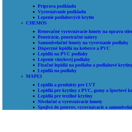
Príprava podkladu
Vyrovnávanie podkladu
Lepenie podlahových krytín
CHEMOS
Renovačné vyrovnávacie hmoty na opravu stie
Penetrácie, penetračné nátery
Samonivelačné hmoty na vyrovnanie podlahy
Disperzné lepidlá na koberce a PVC
Lepidlá na PVC podlahy
Lepenie vinylovej podlahy
Fixačné lepidlá na podlahu a podlahové krytin
Lepidlá na podlahy
MAPEI
Lepidlá a produkty pre LVT
Lepidlá pre krytiny z PVC, gumy a športové k
Lepidlá pre textilné krytiny
Nivelačné a vyrovnávacie hmoty
Spojivá do poterov, vyrovnávacie a samonivelač