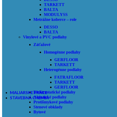
TARKETT
Moderný dizajn, široká paleta jemných odtieňov a vzorov,
BALTA
prizodzený vzhľad, ľahlá údržba a trvanlivosť predstavuje
MODULYSS
jedno z najlepšie udržateľných riešení podlahových krytín na
Metrážne koberce – role
trhu.
DESSO
Viac informácií
BALTA
Čistiaca zóna
Vinylové a PVC podlahy
Záťažové
Gumová rohož
Homogénne podlahy
GERFLOOR
Hliníková rohož
TARKETT
Heterogénne podlahy
FATRAFLOOR
TARKETT
Textilná rohož
GERFLOOR
Elektrostatické podlahy
MALIARSKE PRÁCE
Akustické podlahy
STAVEBNÁ CHÉMIA
Protišmykové podlahy
CERESIT
Stenové obklady
Príprava podkladu
Bytové
Vyrovnávanie podkladu
Lepenie podlahových krytín