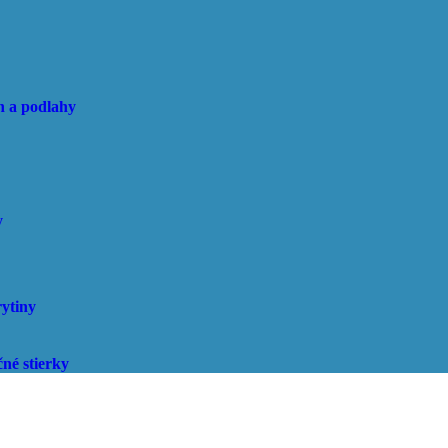
n a podlahy
y
rytiny
né stierky