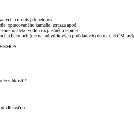
skaných a drobivých betónov
eňa, opracovaného kameňa, terazza apod.
menného alebo vodou rozpustného lepidla
roch a betónoch (nie na anhydritových podkladoch) do max. 6 CM, avša
y CHEMOS
nie vlhkosti!!!
ou vlhkosťou