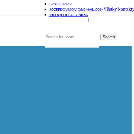
0905 854 269
Všetky kontakt
JOZEFDOVICOVIC@GMAIL.COM
INFO@PODLAHY-NR.SK
Search