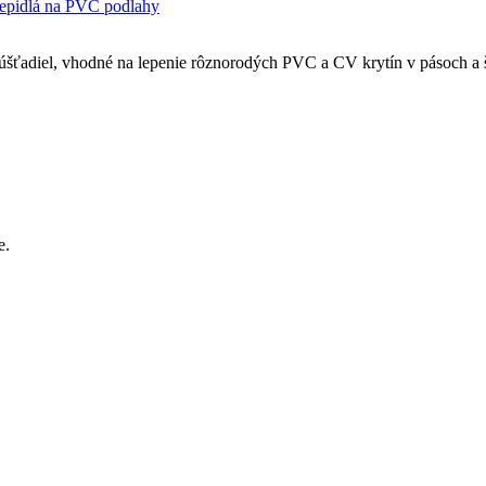
epidlá na PVC podlahy
úšťadiel, vhodné na lepenie rôznorodých PVC a CV krytín v pásoch a
e.