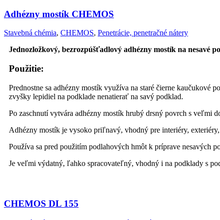
Adhézny mostík CHEMOS
Stavebná chémia
,
CHEMOS
,
Penetrácie, penetračné nátery
Jednozložkový, bezrozpúšťadlový adhézny mostík na nesavé pod
Použitie:
Prednostne sa adhézny mostík využíva na staré čierne kaučukové podl
zvyšky lepidiel na podklade nenatierať na savý podklad.
Po zaschnutí vytvára adhézny mostík hrubý drsný povrch s veľmi d
Adhézny mostík je vysoko priľnavý, vhodný pre interiéry, exteriéry
Používa sa pred použitím podlahových hmôt k príprave nesavých pod
Je veľmi výdatný, ľahko spracovateľný, vhodný i na podklady s po
CHEMOS DL 155