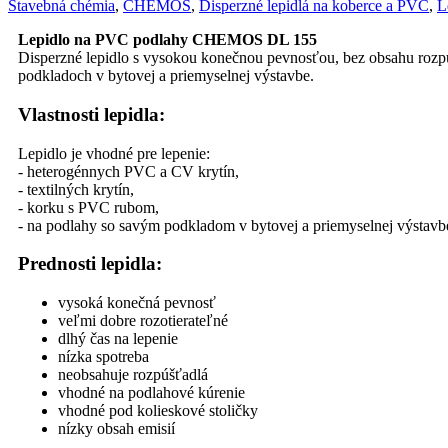
Stavebná chémia
,
CHEMOS
,
Disperzné lepidlá na koberce a PVC
,
L
Lepidlo na PVC podlahy CHEMOS DL 155
Disperzné lepidlo s vysokou konečnou pevnosťou, bez obsahu rozp
podkladoch v bytovej a priemyselnej výstavbe.
Vlastnosti lepidla:
Lepidlo je vhodné pre lepenie:
- heterogénnych PVC a CV krytín,
- textilných krytín,
- korku s PVC rubom,
- na podlahy so savým podkladom v bytovej a priemyselnej výstavb
Prednosti lepidla:
vysoká konečná pevnosť
veľmi dobre rozotierateľné
dlhý čas na lepenie
nízka spotreba
neobsahuje rozpúšťadlá
vhodné na podlahové kúrenie
vhodné pod kolieskové stoličky
nízky obsah emisií