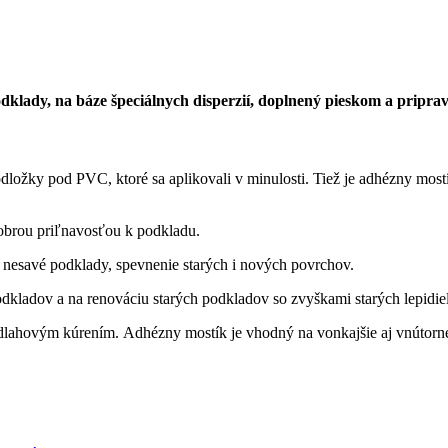
klady, na báze špeciálnych disperzií, doplnený pieskom a pripra
ožky pod PVC, ktoré sa aplikovali v minulosti. Tiež je adhézny mostík 
obrou priľnavosťou k podkladu.
, nesavé podklady, spevnenie starých i nových povrchov.
kladov a na renováciu starých podkladov so zvyškami starých lepidiel
dlahovým kúrením. Adhézny mostík je vhodný na vonkajšie aj vnútorné