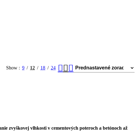
Show
9
12
18
24
anie zvyškovej vlhkosti v cementových poteroch a betónoch až