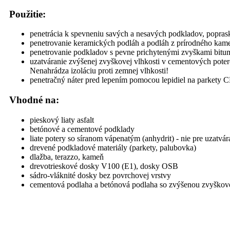
Použitie:
penetrácia k spevneniu savých a nesavých podkladov, popra
penetrovanie keramických podláh a podláh z prírodného kam
penetrovanie podkladov s pevne prichytenými zvyškami bitu
uzatváranie zvýšenej zvyškovej vlhkosti v cementových pote
Nenahrádza izoláciu proti zemnej vlhkosti!
penetračný náter pred lepením pomocou lepidiel na parket
Vhodné na:
pieskový liaty asfalt
betónové a cementové podklady
liate potery so síranom vápenatým (anhydrit) - nie pre uzatvára
drevené podkladové materiály (parkety, palubovka)
dlažba, terazzo, kameň
drevotrieskové dosky V100 (E1), dosky OSB
sádro-vláknité dosky bez povrchovej vrstvy
cementová podlaha a betónová podlaha so zvýšenou zvyškov