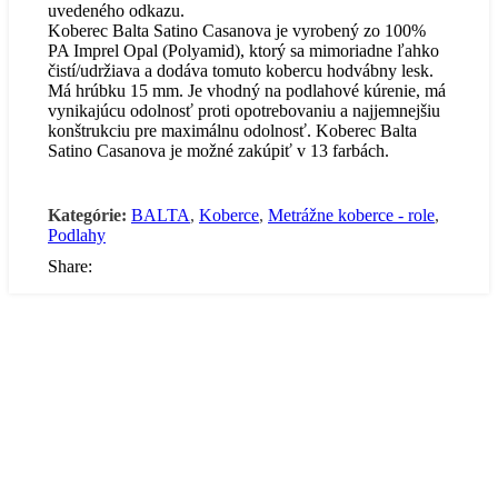
uvedeného odkazu.
Koberec Balta Satino Casanova je vyrobený zo 100%
PA Imprel Opal (Polyamid), ktorý sa mimoriadne ľahko
čistí/udržiava a dodáva tomuto kobercu hodvábny lesk.
Má hrúbku 15 mm. Je vhodný na podlahové kúrenie, má
vynikajúcu odolnosť proti opotrebovaniu a najjemnejšiu
konštrukciu pre maximálnu odolnosť. Koberec Balta
Satino Casanova je možné zakúpiť v 13 farbách.
Kategórie:
BALTA
,
Koberce
,
Metrážne koberce - role
,
Podlahy
Share: