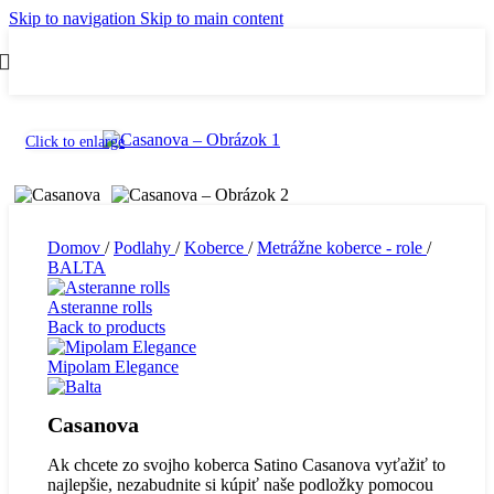
Skip to navigation
Skip to main content
Click to enlarge
Domov
/
Podlahy
/
Koberce
/
Metrážne koberce - role
/
BALTA
Asteranne rolls
Back to products
Mipolam Elegance
Casanova
Ak chcete zo svojho koberca Satino Casanova vyťažiť to
najlepšie, nezabudnite si kúpiť naše podložky pomocou