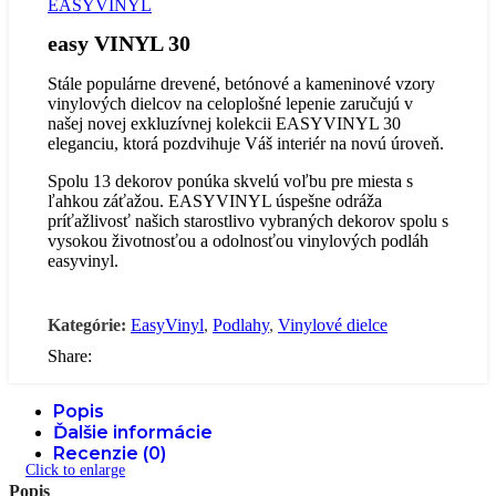
easy VINYL 30
Stále populárne drevené, betónové a kameninové vzory
vinylových dielcov na celoplošné lepenie zaručujú v
našej novej exkluzívnej kolekcii EASYVINYL 30
eleganciu, ktorá pozdvihuje Váš interiér na novú úroveň.
Spolu 13 dekorov ponúka skvelú voľbu pre miesta s
ľahkou záťažou. EASYVINYL úspešne odráža
príťažlivosť našich starostlivo vybraných dekorov spolu s
vysokou životnosťou a odolnosťou vinylových podláh
easyvinyl.
Kategórie:
EasyVinyl
,
Podlahy
,
Vinylové dielce
Share:
Popis
Ďalšie informácie
Recenzie (0)
Click to enlarge
Popis