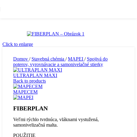
Skip to navigation
Skip to main content
Click to enlarge
Domov
/
Stavebná chémia
/
MAPEI
/
Spojivá do
poterov, vyrovnávacie a samonivelačné stierky
ULTRAPLAN MAXI
Back to products
MAPECEM
FIBERPLAN
Veľmi rýchlo tvrdnúca, vláknami vystužená,
samonivelizačná malta.
POUŽITIE