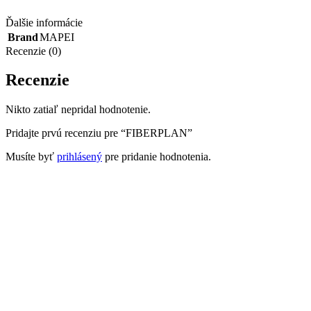
Ďalšie informácie
Brand
MAPEI
Recenzie (0)
Recenzie
Nikto zatiaľ nepridal hodnotenie.
Pridajte prvú recenziu pre “FIBERPLAN”
Musíte byť
prihlásený
pre pridanie hodnotenia.
Súvisiace produkty
CERESIT AS 1 Rapid
Stavebná chémia
,
CERESIT
,
Vyrovnávanie podkladu