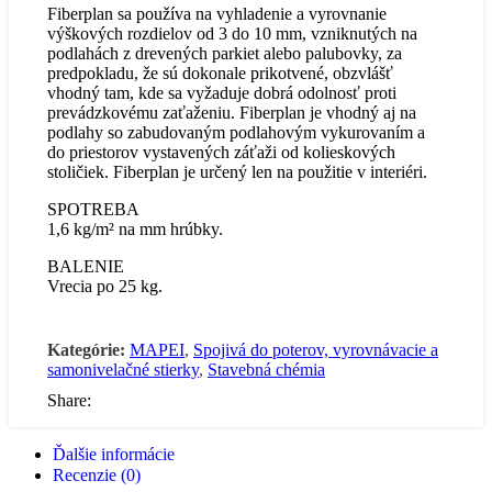
Fiberplan sa používa na vyhladenie a vyrovnanie
výškových rozdielov od 3 do 10 mm, vzniknutých na
podlahách z drevených parkiet alebo palubovky, za
predpokladu, že sú dokonale prikotvené, obzvlášť
vhodný tam, kde sa vyžaduje dobrá odolnosť proti
prevádzkovému zaťaženiu. Fiberplan je vhodný aj na
podlahy so zabudovaným podlahovým vykurovaním a
do priestorov vystavených záťaži od kolieskových
stoličiek. Fiberplan je určený len na použitie v interiéri.
SPOTREBA
1,6 kg/m² na mm hrúbky.
BALENIE
Vrecia po 25 kg.
Kategórie:
MAPEI
,
Spojivá do poterov, vyrovnávacie a
samonivelačné stierky
,
Stavebná chémia
Share:
Ďalšie informácie
Recenzie (0)