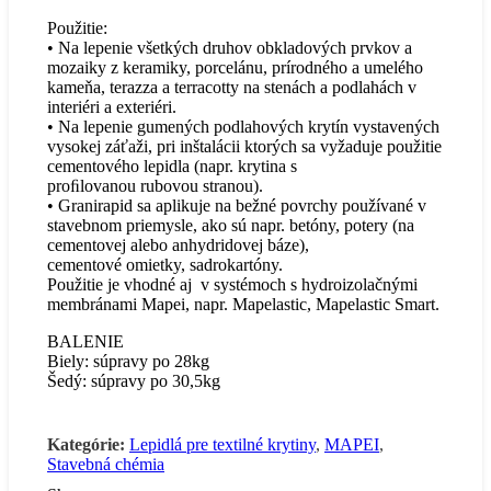
Použitie:
• Na lepenie všetkých druhov obkladových prvkov a
mozaiky z keramiky, porcelánu, prírodného a umelého
kameňa, terazza a terracotty na stenách a podlahách v
interiéri a exteriéri.
• Na lepenie gumených podlahových krytín vystavených
vysokej záťaži, pri inštalácii ktorých sa vyžaduje použitie
cementového lepidla (napr. krytina s
proﬁlovanou rubovou stranou).
• Granirapid sa aplikuje na bežné povrchy používané v
stavebnom priemysle, ako sú napr. betóny, potery (na
cementovej alebo anhydridovej báze),
cementové omietky, sadrokartóny.
Použitie je vhodné aj v systémoch s hydroizolačnými
membránami Mapei, napr. Mapelastic, Mapelastic Smart.
BALENIE
Biely: súpravy po 28kg
Šedý: súpravy po 30,5kg
Kategórie:
Lepidlá pre textilné krytiny
,
MAPEI
,
Stavebná chémia