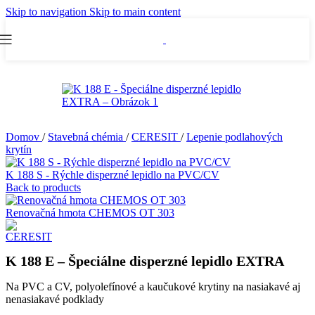
Skip to navigation
Skip to main content
Domov
/
Stavebná chémia
/
CERESIT
/
Lepenie podlahových
krytín
K 188 S - Rýchle disperzné lepidlo na PVC/CV
Back to products
Renovačná hmota CHEMOS OT 303
K 188 E – Špeciálne disperzné lepidlo EXTRA
Na PVC a CV, polyolefínové a kaučukové krytiny na nasiakavé aj
nenasiakavé podklady