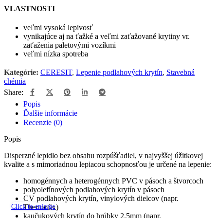
VLASTNOSTI
veľmi vysoká lepivosť
vynikajúce aj na ťažké a veľmi zaťažované krytiny vr.
zaťaženia paletovými vozíkmi
veľmi nízka spotreba
Kategórie:
CERESIT
,
Lepenie podlahových krytín
,
Stavebná
chémia
Share:
Popis
Ďalšie informácie
Recenzie (0)
Popis
Disperzné lepidlo bez obsahu rozpúšťadiel, v najvyššej úžitkovej
kvalite a s mimoriadnou lepiacou schopnosťou je určené na lepenie:
homogénnych a heterogénnych PVC v pásoch a štvorcoch
polyolefínových podlahových krytín v pásoch
CV podlahových krytín, vinylových dielcov (napr.
Click to enlarge
Thermofix)
kaučukových krytín do hrúbky 2,5mm (napr.