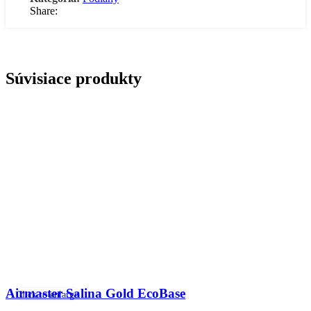
Share:
Súvisiace produkty
Airmaster Salina Gold EcoBase
Click to enlarge