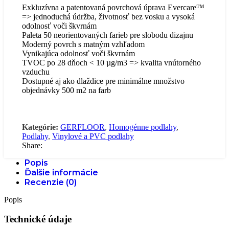
Exkluzívna a patentovaná povrchová úprava Evercare™
=> jednoduchá údržba, životnosť bez vosku a vysoká
odolnosť voči škvrnám
Paleta 50 neorientovaných farieb pre slobodu dizajnu
Moderný povrch s matným vzhľadom
Vynikajúca odolnosť voči škvrnám
TVOC po 28 dňoch < 10 µg/m3 => kvalita vnútorného
vzduchu
Dostupné aj ako dlaždice pre minimálne množstvo
objednávky 500 m2 na farb
Kategórie:
GERFLOOR
,
Homogénne podlahy
,
Podlahy
,
Vinylové a PVC podlahy
Share:
Popis
Ďalšie informácie
Recenzie (0)
Popis
Technické údaje