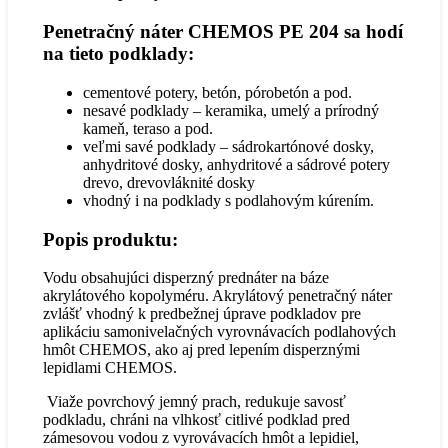
Penetračný náter CHEMOS PE 204 sa hodí
na tieto podklady:
cementové potery, betón, pórobetón a pod.
nesavé podklady – keramika, umelý a prírodný
kameň, teraso a pod.
veľmi savé podklady – sádrokartónové dosky,
anhydritové dosky, anhydritové a sádrové potery
drevo, drevovláknité dosky
vhodný i na podklady s podlahovým kúrením.
Popis produktu:
Vodu obsahujúci disperzný prednáter na báze
akrylátového kopolyméru. Akrylátový penetračný náter
zvlášť vhodný k predbežnej úprave podkladov pre
aplikáciu samonivelačných vyrovnávacích podlahových
hmôt CHEMOS, ako aj pred lepením disperznými
lepidlami CHEMOS.
Viaže povrchový jemný prach, redukuje savosť
podkladu, chráni na vlhkosť citlivé podklad pred
zámesovou vodou z vyrovávacích hmôt a lepidiel,