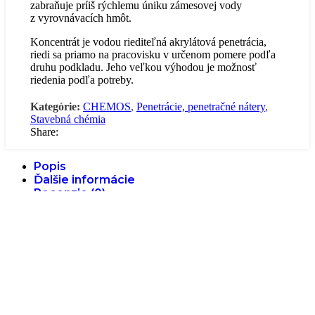
zabraňuje príiš rýchlemu úniku zámesovej vody
z vyrovnávacích hmôt.
Koncentrát je vodou riediteľná akrylátová penetrácia,
riedi sa priamo na pracovisku v určenom pomere podľa
druhu podkladu. Jeho veľkou výhodou je možnosť
riedenia podľa potreby.
Kategórie:
CHEMOS
,
Penetrácie, penetračné nátery
,
Stavebná chémia
Share:
Popis
Ďalšie informácie
Recenzie (0)
Popis
Prednosti penetračného náteru:
neobsahuje organické rozpúšťadlá
veľmi univerzálne použiteľná
viaže prebytočný prach