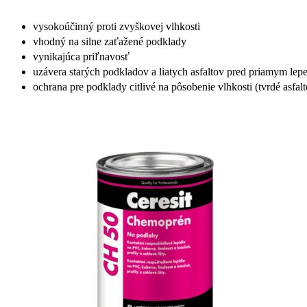
vysokoúčinný proti zvyškovej vlhkosti
vhodný na silne zaťažené podklady
vynikajúca priľnavosť
uzávera starých podkladov a liatych asfaltov pred priamym lepe
ochrana pre podklady citlivé na pôsobenie vlhkosti (tvrdé asfa