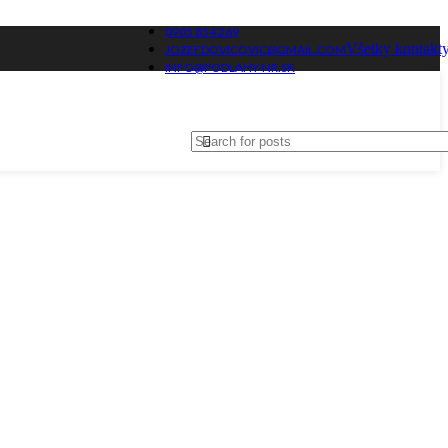
0905 854 269
Všetky kontakt
JOZEFDOVICOVIC@GMAIL.COM
INFO@PODLAHY-NR.SK
DLÁ NA
LAHY