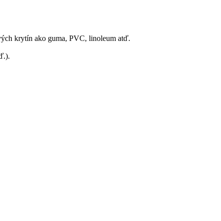
vých krytín ako guma, PVC, linoleum atď.
ď.).