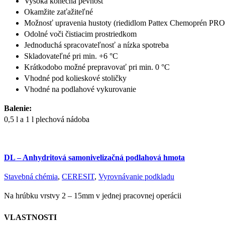
Vysoká konečná pevnosť
Okamžite zaťažiteľné
Možnosť upravenia hustoty (riedidlom Pattex Chemoprén PRO
Odolné voči čistiacim prostriedkom
Jednoduchá spracovateľnosť a nízka spotreba
Skladovateľné pri min. +6 °C
Krátkodobo možné prepravovať pri min. 0 °C
Vhodné pod kolieskové stoličky
Vhodné na podlahové vykurovanie
Balenie:
0,5 l a 1 l plechová nádoba
DL – Anhydritová samonivelizačná podlahová hmota
Stavebná chémia
,
CERESIT
,
Vyrovnávanie podkladu
Na hrúbku vrstvy 2 – 15mm v jednej pracovnej operácii
VLASTNOSTI