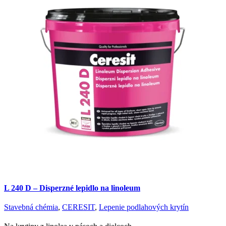
L 240 D – Disperzné lepidlo na linoleum
Stavebná chémia
,
CERESIT
,
Lepenie podlahových krytín