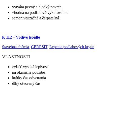
vytvára pevný a hladký povrch
vhodná na podlahové vykurovanie
samonivelizačná a čerpateľná
K 112 – Vodivé lepidlo
Stavebná chémia
,
CERESIT
,
Lepenie podlahových krytín
VLASTNOSTI
zvlášť vysoká lepivosť
na okamžité použitie
krátky čas odvetrania
dlhý otvorený čas