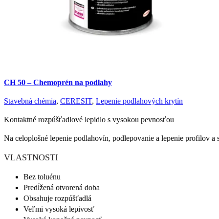
CH 50 – Chemoprén na podlahy
Stavebná chémia
,
CERESIT
,
Lepenie podlahových krytín
Kontaktné rozpúšťadlové lepidlo s vysokou pevnosťou
Na celoplošné lepenie podlahovín, podlepovanie a lepenie profilov a s
VLASTNOSTI
Bez toluénu
Predĺžená otvorená doba
Obsahuje rozpúšťadlá
Veľmi vysoká lepivosť