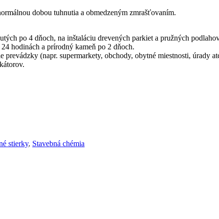
 s normálnou dobou tuhnutia a obmedzeným zmrašťovaním.
tých po 4 dňoch, na inštaláciu drevených parkiet a pružných podlaho
o 24 hodinách a prírodný kameň po 2 dňoch.
 prevádzky (napr. supermarkety, obchody, obytné miestnosti, úrady at
kátorov.
é stierky
,
Stavebná chémia