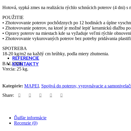
Hotová, sypká zmes na realizáciu rýchlo schnúcich poterov (4 dni)
POUŽITIE
• Zhotovovanie poterov pochôdznych po 12 hodinách a úplne vyschnu
• Zhotovovanie poterov, na ktoré je možné lepiť keramickú dlažbu p
• Opravy poterov na miestach kde sa vyžaduje veľmi rýchle obnovenie
• Zhotovovanie vykurovaných poterov bez potreby pridávania plastifi
SPOTREBA
18-20 kg/m2 na každý cm hrúbky, podla miery zhutnenia.
REFERENCIE
KONTAKTY
BALENIE
Vrecia: 25 kg.
Kategórie:
MAPEI
,
Spojivá do poterov, vyrovnávacie a samonivelačn
Share:
Ďalšie informácie
Recenzie (0)