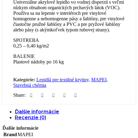
Univerzálne akrylové lepidlo vo vodnej disperzii s veľmi
nízkym obsahom organických prchavých látok (VOC).
Používa sa na lepenie v interiéroch pre vinylové
homogenne a nehomogenne pásy a šablóny, pre vinylové
čiastočne pružné šablóny a PVC a pre pryžové šablóny
alebo pásy (s akýmkoľvek typom rubovej strany).
SPOTREBA
0,25 – 0,40 kg/m2
BALENIE
Plastové nádoby po 16 kg
Kategórie:
Lepidlá pre textilné krytiny
,
MAPEI
,
Stavebná chémia
Share:
Ďalšie informácie
Recenzie (0)
Ďalšie informácie
Brand
MAPEI